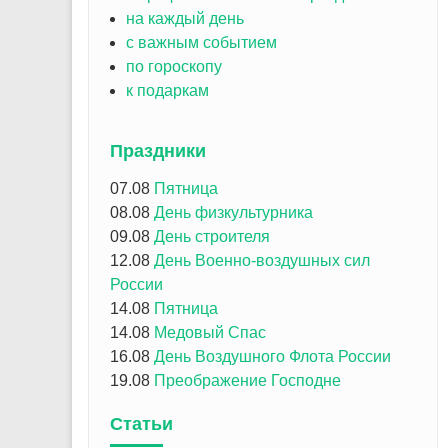
на каждый день
с важным событием
по гороскопу
к подаркам
Праздники
07.08
Пятница
08.08
День физкультурника
09.08
День строителя
12.08
День Военно-воздушных сил
России
14.08
Пятница
14.08
Медовый Спас
16.08
День Воздушного Флота России
19.08
Преображение Господне
Статьи