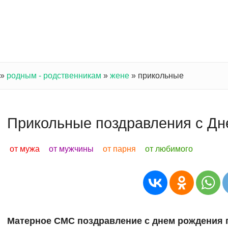
»
родным - родственникам
»
жене
»
прикольные
Прикольные поздравления с Дн
от мужа
от мужчины
от парня
от любимого
Матерное СМС поздравление с днем рождения 