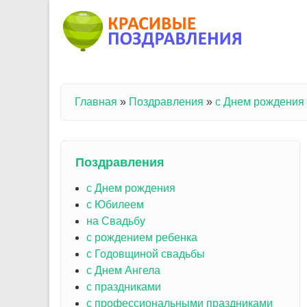
Перейти к основному содержанию
Главная
»
Поздравления
»
с Днем рождения
Вы здесь
Поздравления
с Днем рождения
с Юбилеем
на Свадьбу
с рождением ребенка
с Годовщиной свадьбы
с Днем Ангела
с праздниками
с профессиональными праздниками