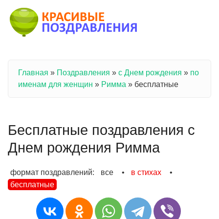
Перейти к основному содержанию
Главная
»
Поздравления
»
с Днем рождения
»
по
Вы здесь
именам для женщин
»
Римма
»
бесплатные
Бесплатные поздравления с
Днем рождения Римма
формат поздравлений:
все
•
в стихах
•
бесплатные