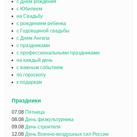
с Днем рождения
с Юбилеем
на Свадьбу
с рождением ребенка
с Годовщиной свадьбы
с Днем Ангела
с праздниками
с профессиональными праздниками
на каждый день
с важным событием
по гороскопу
к подаркам
Праздники
07.08
Пятница
08.08
День физкультурника
09.08
День строителя
12.08
День Военно-воздушных сил России