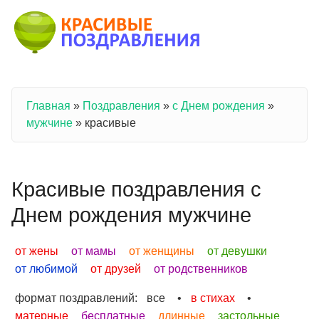
Перейти к основному содержанию
Главная
»
Поздравления
»
с Днем рождения
»
Вы здесь
мужчине
»
красивые
Красивые поздравления с
Днем рождения мужчине
от жены
от мамы
от женщины
от девушки
от любимой
от друзей
от родственников
формат поздравлений:
все
•
в стихах
•
матерные
бесплатные
длинные
застольные