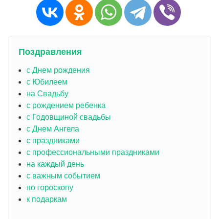
Поздравления
с Днем рождения
с Юбилеем
на Свадьбу
с рождением ребенка
с Годовщиной свадьбы
с Днем Ангела
с праздниками
с профессиональными праздниками
на каждый день
с важным событием
по гороскопу
к подаркам