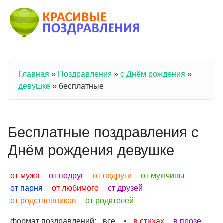
Перейти к основному содержанию
Главная
»
Поздравления
»
с Днём рождения
»
Вы здесь
девушке
»
бесплатные
Бесплатные поздравления с
Днём рождения девушке
от мужа
от подруг
от подруги
от мужчины
от парня
от любимого
от друзей
от родственников
от родителей
формат поздравлений:
все
•
в стихах
в прозе