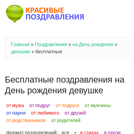
Перейти к основному содержанию
Главная
»
Поздравления
»
на День рождения
»
Вы здесь
девушке
»
бесплатные
Бесплатные поздравления на
День рождения девушке
от мужа
от подруг
от подруги
от мужчины
от парня
от любимого
от друзей
от родственников
от родителей
формат поздравлений:
все
•
в стихах
в прозе