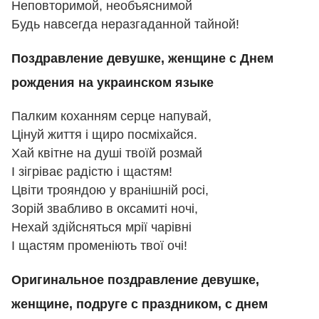
Неповторимой, необъяснимой
Будь навсегда неразгаданной тайной!
Поздравление девушке, женщине с Днем
рождения на украинском языке
Палким коханням серце напувай,
Цінуй життя і щиро посміхайся.
Хай квітне на душі твоїй розмай
І зігріває радістю і щастям!
Цвіти трояндою у вранішній росі,
Зорій звабливо в оксамиті ночі,
Нехай здійсняться мрії чарівні
І щастям променіють твої очі!
Оригинальное поздравление девушке,
женщине, подруге с праздником, с днем