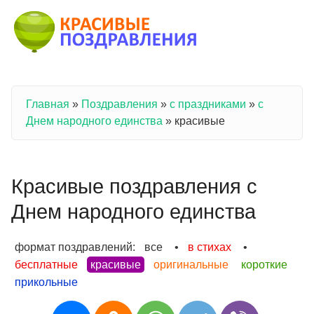
Перейти к основному содержанию
Главная
»
Поздравления
»
с праздниками
»
с
Вы здесь
Днем народного единства
»
красивые
Красивые поздравления с
Днем народного единства
формат поздравлений:
все
•
в стихах
•
бесплатные
красивые
оригинальные
короткие
прикольные