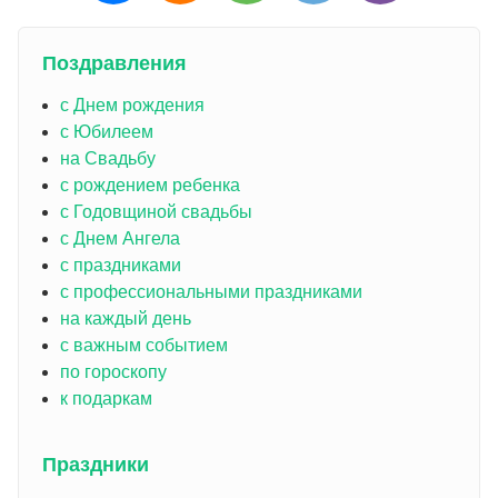
Поздравления
с Днем рождения
с Юбилеем
на Свадьбу
с рождением ребенка
с Годовщиной свадьбы
с Днем Ангела
с праздниками
с профессиональными праздниками
на каждый день
с важным событием
по гороскопу
к подаркам
Праздники