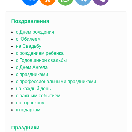
Поздравления
с Днем рождения
с Юбилеем
на Свадьбу
с рождением ребенка
с Годовщиной свадьбы
с Днем Ангела
с праздниками
с профессиональными праздниками
на каждый день
с важным событием
по гороскопу
к подаркам
Праздники