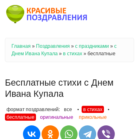
Перейти к основному содержанию
Главная
»
Поздравления
»
с праздниками
»
с
Вы здесь
Днем Ивана Купала
»
в стихах
»
бесплатные
Бесплатные стихи с Днем
Ивана Купала
формат поздравлений:
все
•
в стихах
•
бесплатные
оригинальные
прикольные