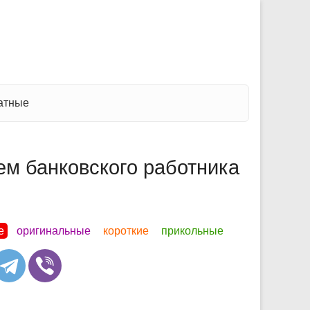
атные
ем банковского работника
е
оригинальные
короткие
прикольные