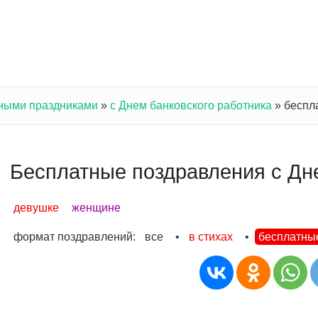
ными праздниками
»
с Днем банковского работника
»
беспл
Бесплатные поздравления с Дн
девушке
женщине
формат поздравлений:
все
•
в стихах
•
бесплатны