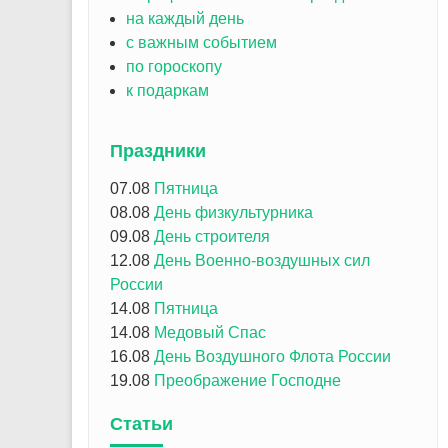
на каждый день
с важным событием
по гороскопу
к подаркам
Праздники
07.08
Пятница
08.08
День физкультурника
09.08
День строителя
12.08
День Военно-воздушных сил
России
14.08
Пятница
14.08
Медовый Спас
16.08
День Воздушного Флота России
19.08
Преображение Господне
Статьи