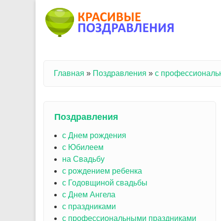
Перейти к основному содержанию
Главная
»
Поздравления
»
с профессиональ
Вы здесь
Поздравления
с Днем рождения
с Юбилеем
на Свадьбу
с рождением ребенка
с Годовщиной свадьбы
с Днем Ангела
с праздниками
с профессиональными праздниками